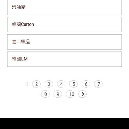
汽油精
韓國Carton
進口蠟品
韓國LM
1
2
3
4
5
6
7
8
9
10