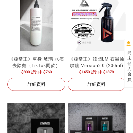
尚
未
《亞當王》車身 玻璃 水痕
《亞當王》韓國LM 石墨烯
登
去除劑（TikTok同款）
噴鍍 Version2.0 (200ml)
入
$800
折扣中 $760
$1450
折扣中 $1378
會
員
詳細資料
詳細資料