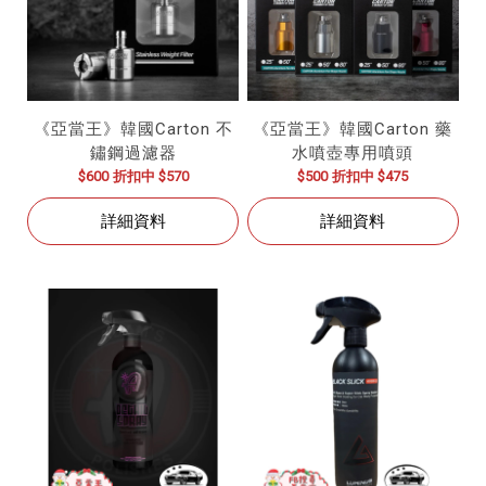
《亞當王》韓國Carton 不
《亞當王》韓國Carton 藥
鏽鋼過濾器
水噴壺專用噴頭
$600
折扣中 $570
$500
折扣中 $475
詳細資料
詳細資料