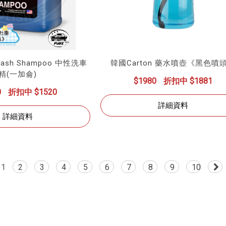
 Wash Shampoo 中性洗車
韓國Carton 藥水噴壺《黑色噴
精(一加侖)
$1980
折扣中 $1881
0
折扣中 $1520
詳細資料
詳細資料
1
2
3
4
5
6
7
8
9
10