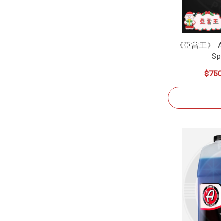
《亞當王》 Adam
Sp
$75