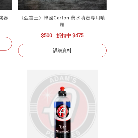
過濾器
《亞當王》韓國Carton 藥水噴壺專用噴
頭
$500
折扣中 $475
詳細資料