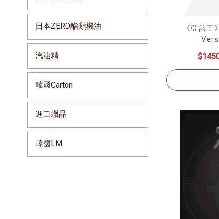
日本ZERO酯類機油
《亞當王》
Vers
汽油精
$145
韓國Carton
進口蠟品
韓國LM