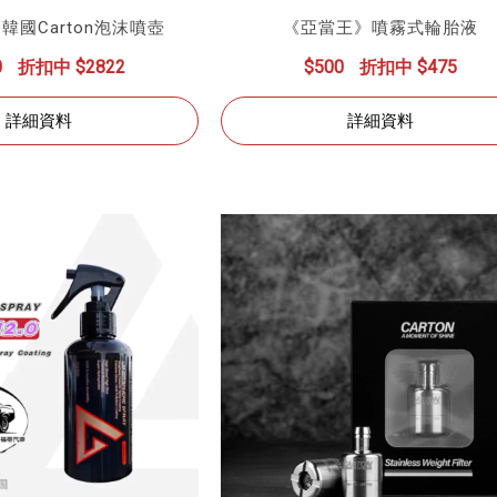
韓國Carton泡沫噴壺
《亞當王》噴霧式輪胎液
0
折扣中 $2822
$500
折扣中 $475
詳細資料
詳細資料