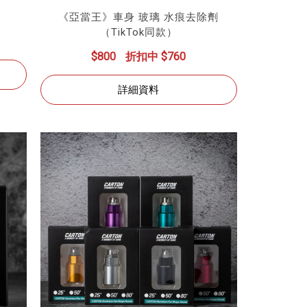
《亞當王》車身 玻璃 水痕去除劑
（TikTok同款）
$800
折扣中 $760
詳細資料