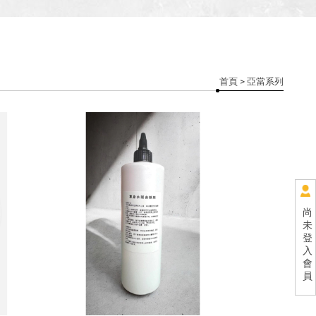
首頁
> 亞當系列
尚
未
登
入
會
員